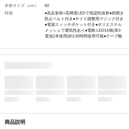
本体サイズ（cm）
60
特徴
●高反射材+高輝度LEDで視認性抜群●前開き
防止ベルト付き●サイド調整用マジック付き
●電源スィッチポケット付き●ポリエステル
メッシュで通気性あり●電飾:LED16個(単3
電池2本使用)約130時間使用可能●テープ幅
60mm
用途
夜間の作業に
生産国
中国
商品仕様
着丈/60cm ウエスト/～125cm
材質
反射テープ/PVC メッシュ/ポリエステル
重量
238g
商品説明