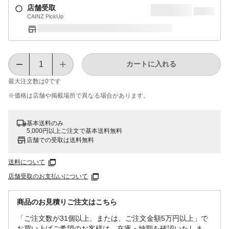
店舗受取
CAINZ PickUp
カートに入れる
最大注文数は
0
です
※価格は​店舗や​掲載場所で​異なる​場合が​あります。
基本送料のみ
5,000円以上ご注文で基本送料無料
店舗での受取は送料無料
送料について
店舗受取のお支払いについて
商品のお見積りご注文はこちら
「ご注文数が31個以上、または、ご注文金額5万円以上」で
お買い上げご希望のお客様は、在庫・納期を確認いたしま