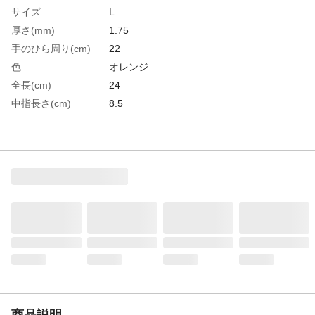
サイズ
L
厚さ(mm)
1.75
手のひら周り(cm)
22
色
オレンジ
全長(cm)
24
中指長さ(cm)
8.5
EN388 2016規格
3444EP
袖口タイプ
マジック
生産国
パキスタン
重さ
184.000G
材質1
手のひら部：人工皮革（マイクロファイバ
ー）、アラミド繊維
材質2
甲部：ポリエステル、熱可塑性エラストマ
ー(TPR)
商品説明