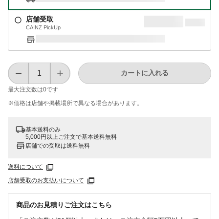
店舗受取
CAINZ PickUp
カートに入れる
最大注文数は
0
です
※価格は​店舗や​掲載場所で​異なる​場合が​あります。
基本送料のみ
5,000円以上ご注文で基本送料無料
店舗での受取は送料無料
送料について
店舗受取のお支払いについて
商品のお見積りご注文はこちら