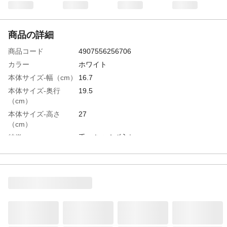
商品の詳細
商品コード
4907556256706
カラー
ホワイト
本体サイズ-幅（cm）
16.7
本体サイズ-奥行
19.5
（cm）
本体サイズ-高さ
27
（cm）
特徴
手つきのくず入れ
容量
3.5L
材質・素材
ポリプロピレン
生産国
日本
重量
３００g