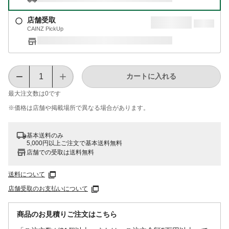
店舗受取
CAINZ PickUp
カートに入れる
最大注文数は
0
です
※価格は​店舗や​掲載場所で​異なる​場合が​あります。
基本送料のみ
5,000円以上ご注文で基本送料無料
店舗での受取は送料無料
送料について
店舗受取のお支払いについて
商品のお見積りご注文はこちら