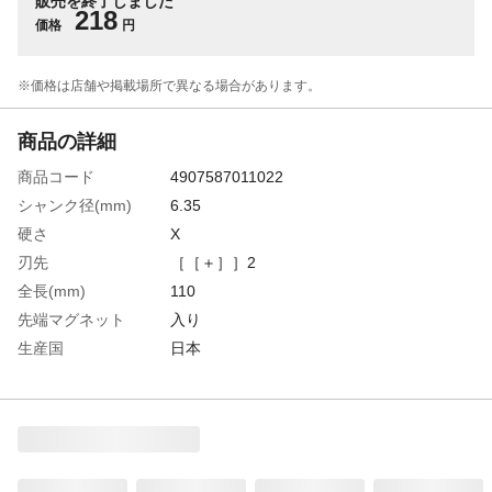
販売を終了しました
218
価格
円
※価格は​店舗や​掲載場所で​異なる​場合が​あります。
商品の詳細
商品コード
4907587011022
シャンク径(mm)
6.35
硬さ
X
刃先
［［＋］］2
全長(mm)
110
先端マグネット
入り
生産国
日本
重さ
26.000G
材質1
ビット材