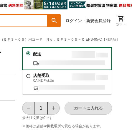
ログイン・新規会員登録
カート
ップ（ＥＰＳ－０５）用コード Ｎｏ．ＥＰＳ－０５－Ｃ EPS-05-C【別送品】
ー
配送
店舗受取
CAINZ PickUp
カートに入れる
最大注文数は
0
です
※価格は​店舗や​掲載場所で​異なる​場合が​あります。