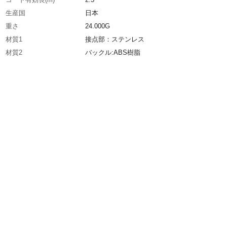
生産国
日本
重さ
24.000G
材質1
接点部：ステンレス
材質2
バックル:ABS樹脂
材質3
バンド：（内側）:導電性繊維織込（外側）:絶
維織込
材質4
コード被覆：ポリウレタン