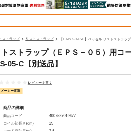
トストラップ
リストストラップ
【CAINZ-DASH】ベッセル リストストラ
 リストストラップ（ＥＰＳ－０５）用コ
-05-C【別送品】
レビューを書く
メーカー直送
商品の詳細
商品コード
4907587019677
コイル部長さ(cm)
25
コード有効長(m)
2.5