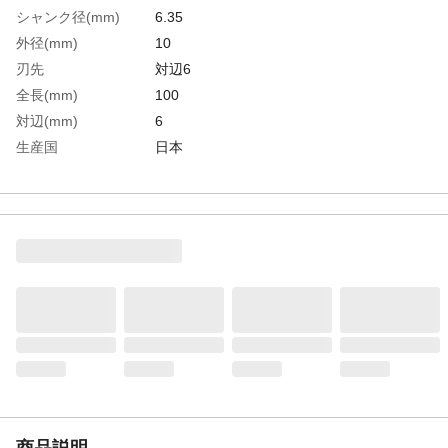
シャンク径(mm)
6.35
外径(mm)
10
刃先
対辺6
全長(mm)
100
対辺(mm)
6
生産国
日本
重さ
38.000G
商品説明