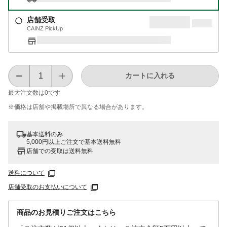
店舗受取
CAINZ PickUp
カートに入れる
最大注文数は
0
です
※価格は​店舗や​掲載場所で​異なる​場合が​あります。
基本送料のみ
5,000円以上ご注文で基本送料無料
店舗での受取は送料無料
送料について
店舗受取のお支払いについて
商品のお見積りご注文はこちら