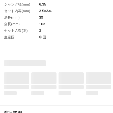
シャンク径(mm)
6.35
セット内容(mm)
3.5×3本
溝長(mm)
39
全長(mm)
103
セット入数(本)
3
生産国
中国
重さ
66.000G
材質1
高速度鋼（HSS）
商品説明