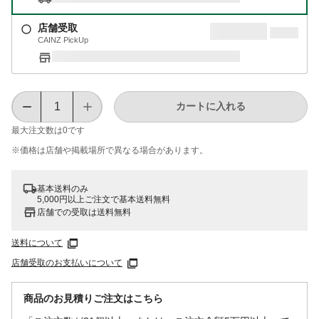
店舗受取
CAINZ PickUp
カートに入れる
最大注文数は
0
です
※価格は​店舗や​掲載場所で​異なる​場合が​あります。
基本送料のみ
5,000円以上ご注文で基本送料無料
店舗での受取は送料無料
送料について
店舗受取のお支払いについて
商品のお見積りご注文はこちら