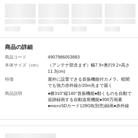
商品の詳細
商品コード
4907986053883
本体サイズ（cm）
（アンテナ部含まず）幅7.9×奥行9.2×高さ
11.3(cm)
特徴
屋外に設置できる首振機能付カメラ。暗闇
でも強力赤外線が20m先まで届く
商品説明
●横310°縦140°首振機能●動くものを自動で
追跡録画する自動追尾機能●300万画素
●microSDカード128GB(別売)録画●赤外線
暗視モード●動体センサー機能●防水等級
IP65●双方向通話対応●最大16台のカメラを
同時視聴可能※カメラの設置場所にWiFi環
境が必要