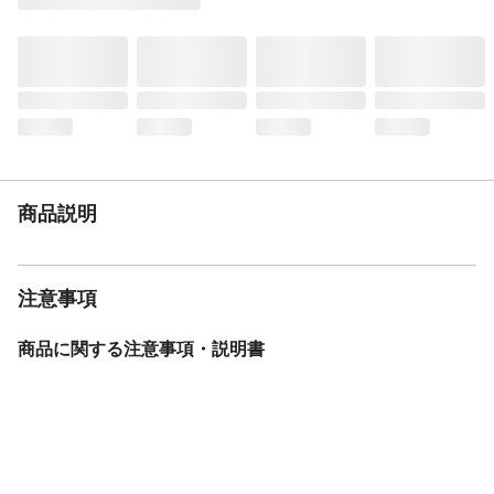
使用電池
電源：AC100V
入数
１
付属品／セット内容
ACアダプター
生産国
中国
重量
235g
商品説明
注意事項
商品に関する注意事項・説明書