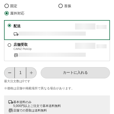
固定
首振
屋外対応
配送
店舗受取
CAINZ PickUp
カートに入れる
最大注文数は
0
です
※価格は​店舗や​掲載場所で​異なる​場合が​あります。
基本送料のみ
5,000円以上ご注文で基本送料無料
店舗での受取は送料無料