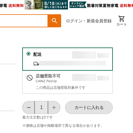
ログイン・新規会員登録
カート
配送
店舗受取不可
CAINZ PickUp
この商品は店舗受取対象外です
カートに入れる
最大注文数は
0
です
※価格は​店舗や​掲載場所で​異なる​場合が​あります。