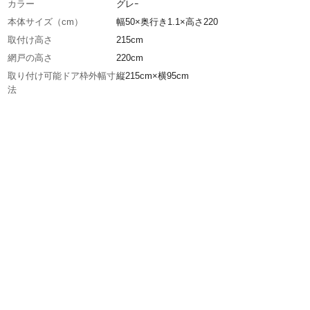
カラー
グレｰ
本体サイズ（cm）
幅50×奥行き1.1×高さ220
取付け高さ
215cm
網戸の高さ
220cm
取り付け可能ドア枠外幅寸
縦215cm×横95cm
法
特徴
マグネット効果でアミ戸が自然に閉まります。
商品説明
●ワンタッチテープとプッシュピンの使用で簡
付け、そしてキレイに玄関ドアをカバーする事
る、玄関用簡易アミ戸です。 ●害虫やホコリ
侵入しないよう中央できれいに閉じれます。
材質
●アミ戸、化粧レース、ワンタッチテープ/ポリ
ル
使用上の注意
●外開きドア用ですので内開き、引き戸等には
ません。 ●アミ戸のたるみの調整(束ね方)につ
は「ドアサイズ」「ドア回りの環境」によって
場合もございませので、状況に応じて工夫して
行って下さい。
生産国
中国
取付け幅
95cm