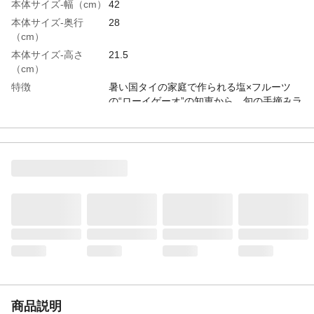
本体サイズ-幅（cm）
42
本体サイズ-奥行
28
（cm）
本体サイズ-高さ
21.5
（cm）
特徴
暑い国タイの家庭で作られる塩×フルーツ
の“ローイゲーオ”の知恵から、旬の手摘みラ
イチと沖縄海塩の組み合わせがおいしい塩
分・水分補給飲料。
内容量
500ml
入数
24本
原材料
果実(ぶどう、グレープフルーツ、ライチ)、
砂糖類(果糖ぶどう糖液糖(国内製造)、果
糖)、食塩(沖縄県産)/酸味料、香料
栄養成分表示
炭水化物、食塩、果汁
カロリー
34kcal(100g当たり)
原産国
日本
食物アレルギー表示
なし
容器の種類
PET
商品説明