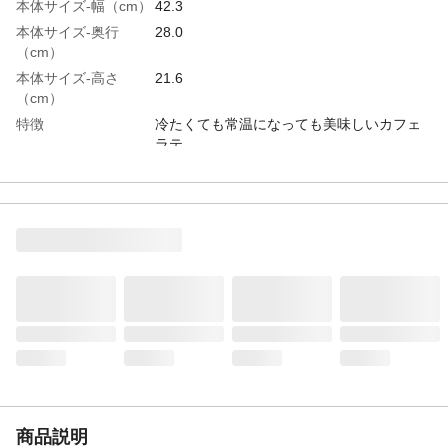
本体サイズ-幅（cm）
42.3
本体サイズ-奥行
28.0
（cm）
本体サイズ-高さ
21.6
（cm）
特徴
冷たくても常温になっても美味しいカフェ
ラテ
商品説明
"直火仕上げで香り高いコーヒーの味わいが
楽しめるカフェラテ"
内容量
600ml×24本
容量
600ml（1本あたり）
入数
24
原材料
牛乳（生乳（国産））、コーヒー、砂糖、
脱脂粉乳、デキストリン、全粉乳、食塩／
香料、乳化剤、甘味料（アセスルファム
Ｋ、スクラロース）
成分
たんぱく質0～1g、脂質0～1g、炭水化物
2.7g、糖類2.1g、食塩相当量0.1g
栄養成分表示
100mlあたり
商品説明