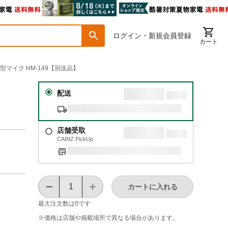
ログイン・新規会員登録
カート
型マイク HM-149【別送品】
配送
店舗受取
CAINZ PickUp
カートに入れる
最大注文数は
0
です
※価格は​店舗や​掲載場所で​異なる​場合が​あります。