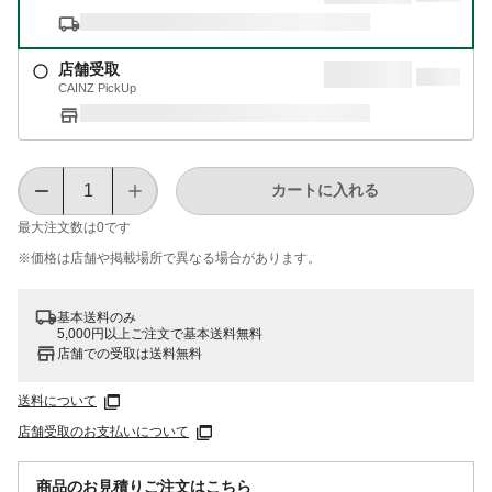
店舗受取
CAINZ PickUp
カートに入れる
最大注文数は
0
です
※価格は​店舗や​掲載場所で​異なる​場合が​あります。
基本送料のみ
5,000円以上ご注文で基本送料無料
店舗での受取は送料無料
送料について
店舗受取のお支払いについて
商品のお見積りご注文はこちら