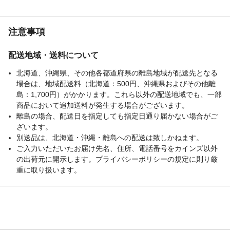
そのまままぶたに塗ります。 ●まぶたの上
で指を往復させてなじませるだけで、自然
な濃淡のグラデーションが完成します。
注意事項
使用上の注意
●目に入らないようご注意ください。もし入
った場合は、こすらずに、洗い流してくだ
配送地域・送料について
さい。目に異物感が残る場合は、眼科医に
北海道、沖縄県、その他各都道府県の離島地域が配送先となる
ご相談ください。●落下などの衝撃により、
場合は、地域配送料（北海道：500円、沖縄県およびその他離
割れることがありますのでご注意くださ
島：1,700円）がかかります。これら以外の配送地域でも、一部
い。●日のあたるところや高温・多湿のとこ
商品において追加送料が発生する場合がございます。
ろに置かないでください。
離島の場合、配送日を指定しても指定日通り届かない場合がご
生産国
日本
ざいます。
別送品は、北海道・沖縄・離島への配送は致しかねます。
ご入力いただいたお届け先名、住所、電話番号をカインズ以外
の出荷元に開示します。プライバシーポリシーの規定に則り厳
重に取り扱います。