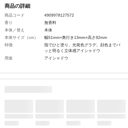
商品の詳細
商品コード
4909978127572
香り
無香料
本体／替え
本体
本体サイズ（cm）
幅51mm×奥行き13mm×高さ92mm
特徴
指でひと塗り、光発色グラデ。顔色までパ
ッと明るく立体感アイシャドウ
用途
アイシャドウ
効能・効果
化粧もち（色もち、薄れにくく、くすみに
くい）効果
内容量
2.2g
成分
アルミナ,タルク,ジフェニルシロキシフェニ
ルトリメチコン,水添ポリデセン,ジメチコ
ン,（イソステアリン酸ポリグリセリル－２
／ダイマージリノール酸）コポリマー,アル
ガニアスピノサ核油,酸化スズ,ジステアリン
酸Ａｌ,シリカ,ステアリン酸Ｍｇ,トコフェ
ロール
使用方法
●指を左右に往復させて２色を一度にとり、