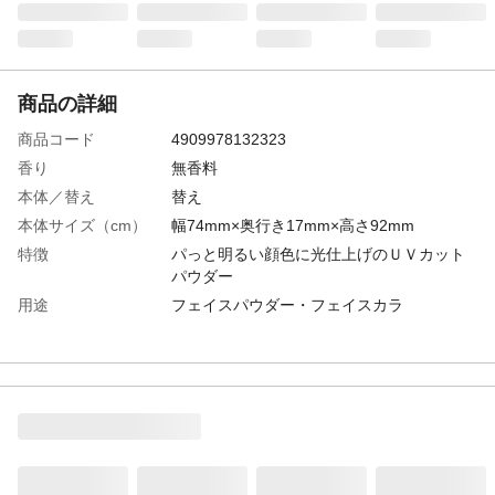
商品の詳細
商品コード
4909978132323
香り
無香料
本体／替え
替え
本体サイズ（cm）
幅74mm×奥行き17mm×高さ92mm
特徴
パっと明るい顔色に光仕上げのＵＶカット
パウダー
用途
フェイスパウダー・フェイスカラ
効能・効果
光に包まれたようにパっと明るい顔色に仕
上げ、長時間続く。UVカット効果で、メイ
クの上から紫外線対策としても使えます。
商品説明
「毛穴・小じわカバーパウダー」と「つや
ハイライト」が１つになった２色のフェイ
スパウダー入れ替え用。１年中使える。
SPF50＋・PA+++。水なし使用タイプ。パ
ラベン（防腐剤）フリー。無香料。