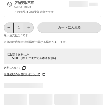
店舗受取不可
CAINZ PickUp
この商品は店舗受取対象外です
カートに入れる
最大注文数は
0
です
※価格は​店舗や​掲載場所で​異なる​場合が​あります。
基本送料のみ
5,000円以上ご注文で基本送料無料
送料について
店舗受取のお支払いについて