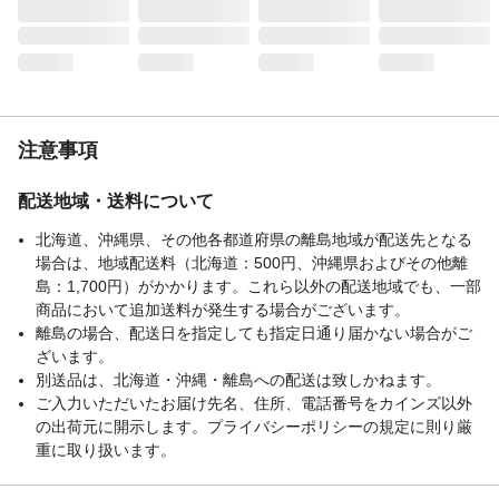
内容量
7.5g
成分
タルク,酸化チタン,焼成セリサイト,メトキ
シケイヒ酸エチルヘキシル,シリカ,ナイロン
－１２,カルボキシデシルトリシロキサン,ホ
ウケイ酸（Ｃａ／Ａｌ）,（ジフェニルジメ
チコン／ビニルジフェニルジメチコン／シ
注意事項
ルセスキオキサン）クロスポリマー
使用方法
●紫外線防御効果のあるファンデーション・
配送地域・送料について
BBクリーム・化粧下地などとの併用をおす
北海道、沖縄県、その他各都道府県の離島地域が配送先となる
すめします。●入れ替え方法（１）コンパク
場合は、地域配送料（北海道：500円、沖縄県およびその他離
トの底の穴を硬貨などで押し、中皿を取り
島：1,700円）がかかります。これら以外の配送地域でも、一部
出します。（２）入れ替え用の中皿を取り
商品において追加送料が発生する場合がございます。
出し、コンパクトの中にセットします。
離島の場合、配送日を指定しても指定日通り届かない場合がご
使用上の注意
●目に入らないよう注意し、入ったときはす
ざいます。
ぐに洗い流してください。●パフが汚れたと
別送品は、北海道・沖縄・離島への配送は致しかねます。
きは、ぬるま湯に中性洗剤を薄くとかして
ご入力いただいたお届け先名、住所、電話番号をカインズ以外
軽く押し洗いをし、洗剤が残らないように
の出荷元に開示します。プライバシーポリシーの規定に則り厳
十分すすいだ後、水気をきり、日かげでよ
重に取り扱います。
く乾かしてからお使いください。
生産国
日本