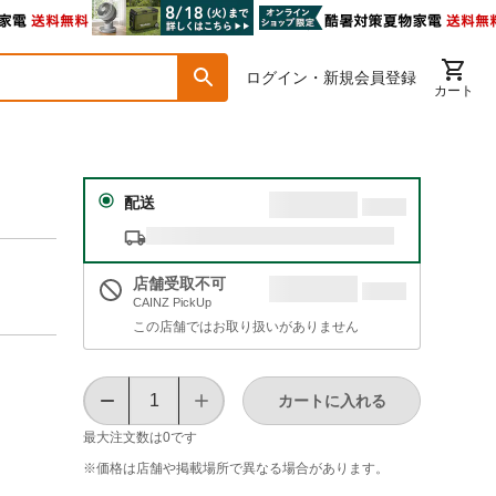
ログイン・新規会員登録
カート
配送
店舗受取不可
CAINZ PickUp
この店舗ではお取り扱いがありません
カートに入れる
最大注文数は
0
です
※価格は​店舗や​掲載場所で​異なる​場合が​あります。