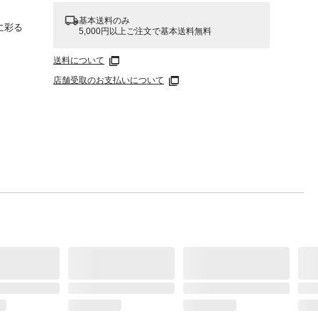
基本送料のみ
に彩る
5,000円以上ご注文で基本送料無料
ルアイ
送料について
ケー
店舗受取のお支払いについて
合わせ
でもご
Ａ
（ＰＥ
イソ
サフラ
くださ
してく
があり
や高
らかい