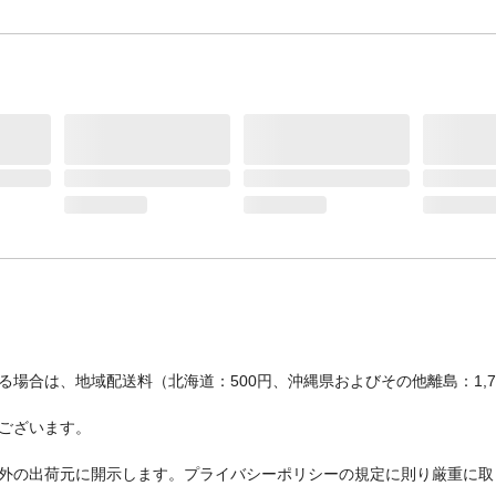
中味のため、表面を強く押さないよう、ご注意
い。
生産国
日本
場合は、地域配送料（北海道：500円、沖縄県およびその他離島：1,
ございます。
外の出荷元に開示します。プライバシーポリシーの規定に則り厳重に取