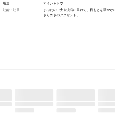
用途
アイシャドウ
効能・効果
まぶたの中央や涙袋に重ねて、目もとを華やか
きらめきのアクセント。
商品説明
１色ずつ自由に選んでパレットが作れるシング
カラー●別売りの「マキアージュ カスタマイズ
ス」に、お好みのカスタマイズシリーズを組み
てセットし、お使いいただけます●また、単色
使用いただけます。
内容量
7g
成分
ジメチコン,タルク,シリカ,ホウケイ酸（Ｃａ／
ｌ）,トリエチルヘキサノイン,（ジメチコン／
Ｇ－１０／１５））クロスポリマー,リンゴ酸ジ
ステアリル,酸化亜鉛,アルガニアスピノサ核油,
ワー油,マカデミアナッツ油,ツバキ種子油
使用方法
●指先またはお手持ちのチップにとってご使用
い。
使用上の注意
●目に入った場合は、こすらずに、すぐ洗い流
ださい。●落下などの衝撃により、割れること
ますのでご注意ください。●日のあたるところ
温・多湿のところに置かないでください。●柔