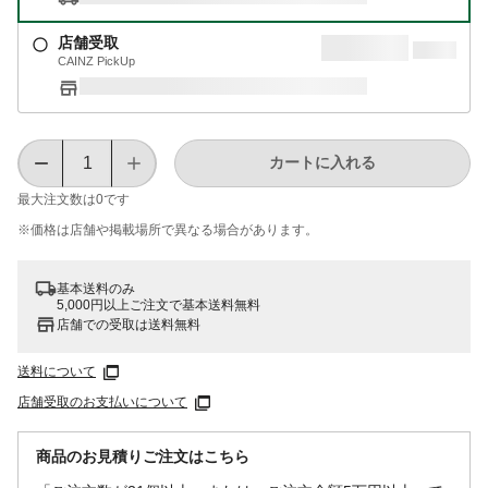
店舗受取
CAINZ PickUp
カートに入れる
最大注文数は
0
です
※価格は​店舗や​掲載場所で​異なる​場合が​あります。
基本送料のみ
5,000円以上ご注文で基本送料無料
店舗での受取は送料無料
送料について
店舗受取のお支払いについて
商品のお見積りご注文はこちら