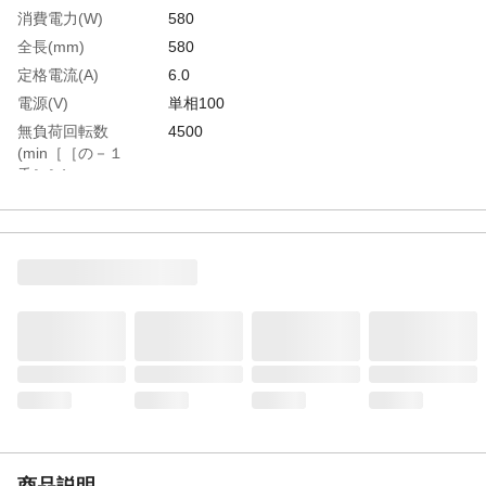
消費電力(W)
580
全長(mm)
580
定格電流(A)
6.0
電源(V)
単相100
無負荷回転数
4500
(min［［の－１
乗］］)
生産国
日本
重さ
4.300KG
商品説明