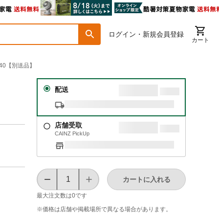
ログイン・新規会員登録
カート
S40【別送品】
配送
店舗受取
CAINZ PickUp
カートに入れる
最大注文数は
0
です
※価格は​店舗や​掲載場所で​異なる​場合が​あります。