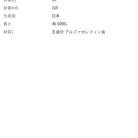
容量(ml)
110
生産国
日本
重さ
36.500G
材質1
主成分:アルファオレフィン油