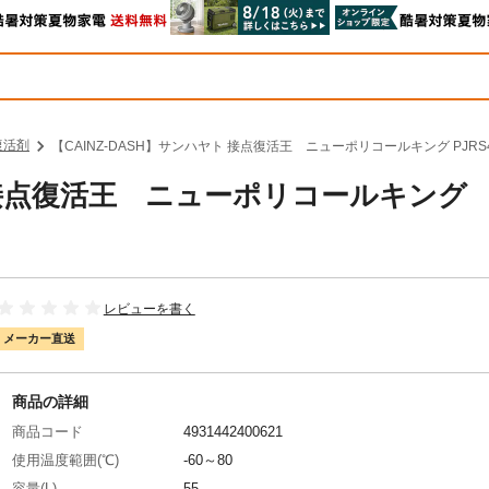
復活剤
【CAINZ-DASH】サンハヤト 接点復活王 ニューポリコールキング PJR
ト 接点復活王 ニューポリコールキング
レビューを書く
メーカー直送
商品の詳細
商品コード
4931442400621
使用温度範囲(℃)
-60～80
容量(L)
55