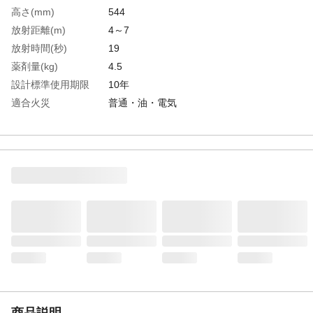
高さ(mm)
544
放射距離(m)
4～7
放射時間(秒)
19
薬剤量(kg)
4.5
設計標準使用期限
10年
適合火災
普通・油・電気
生産国
日本
重さ
7.400KG
材質1
スチール
商品説明