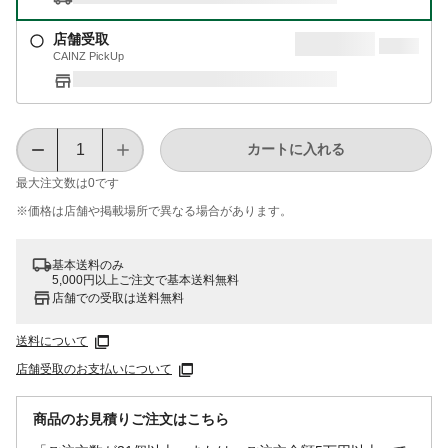
店舗受取
CAINZ PickUp
カートに入れる
最大注文数は
0
です
※価格は​店舗や​掲載場所で​異なる​場合が​あります。
基本送料のみ
5,000円以上ご注文で基本送料無料
店舗での受取は送料無料
送料について
店舗受取のお支払いについて
商品のお見積りご注文はこちら