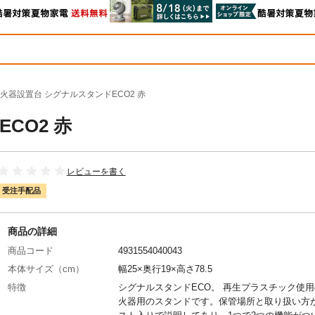
火器設置台 シグナルスタンドECO2 赤
CO2 赤
レビューを書く
受注手配品
商品の詳細
商品コード
4931554040043
本体サイズ（cm）
幅25×奥行19×高さ78.5
特徴
シグナルスタンドECO。 再生プラスチック使
火器用のスタンドです。保管場所と取り扱い方