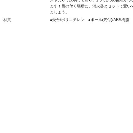
スト入りで説明してあり、1つで2つの機能がつ
ます！目の付く場所に、消火器とセットで置い
ましょう。
材質
●受台/ポリエチレン ●ポール(穴付)/ABS樹脂 
手/ポリプロピレン ●標示板/ポリプロピレン 
ット/ナイロン