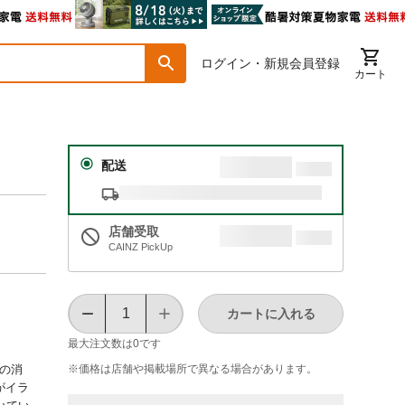
ログイン・新規会員登録
カート
配送
店舗受取
CAINZ PickUp
カートに入れる
最大注文数は
0
です
※価格は​店舗や​掲載場所で​異なる​場合が​あります。
用の消
がイラ