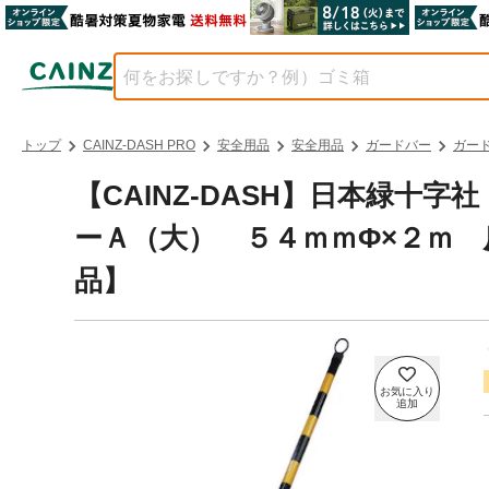
トップ
CAINZ-DASH PRO
安全用品
安全用品
ガードバー
ガー
【CAINZ-DASH】日本緑十
ーＡ（大） ５４ｍｍΦ×２ｍ 反
品】