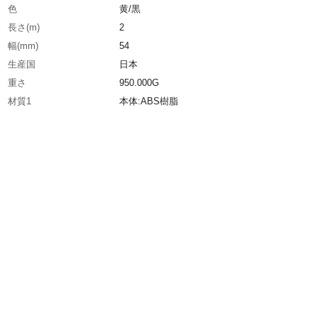
色
黄/黒
長さ(m)
2
幅(mm)
54
生産国
日本
重さ
950.000G
材質1
本体:ABS樹脂
材質2
吊輪:ポリエチレン（PE）