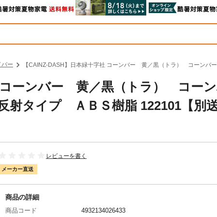
ドバー
【CAINZ-DASH】日本緑十字社 コーンバー 黄／黒（トラ） コーンバ
字社 コーンバー 黄／黒（トラ） コー
射タイプ ＡＢＳ樹脂 122101【別
レビューを書く
メーカー直送
商品の詳細
商品コード
4932134026433