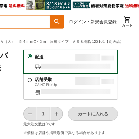
ログイン・新規会員登録
カート
ーＡ（大） ５４ｍｍΦ×２ｍ 反射タイプ ＡＢＳ樹脂 122101【別送品】
ンバ
配送
送
店舗受取
CAINZ PickUp
カートに入れる
最大注文数は
0
です
※価格は​店舗や​掲載場所で​異なる​場合が​あります。