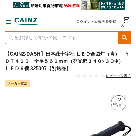
ログイン・新規会員登録
カート
【CAINZ-DASH】日本緑十字社 ＬＥＤ合図灯（青） Ｙ
ＤＴ４００ 全長５６０ｍｍ（発光部３４０×３０Φ）
ＬＥＤ６個 325007【別送品】
レビューを書く
メーカー直送