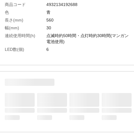
商品コード
4932134192688
色
青
長さ(mm)
560
幅(mm)
30
連続使用時間(h)
点滅時約50時間・点灯時約30時間(マンガン
電池使用)
LED数(個)
6
生産国
中国
重さ
130.000G
材質1
本体：ポリカーボネート
材質2
グリップ：ABS樹脂