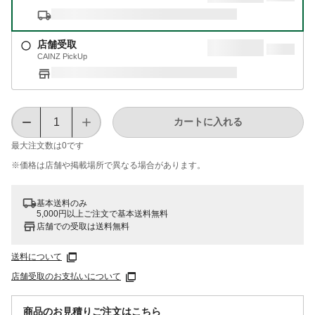
店舗受取
CAINZ PickUp
カートに入れる
最大注文数は
0
です
※価格は​店舗や​掲載場所で​異なる​場合が​あります。
基本送料のみ
5,000円以上ご注文で基本送料無料
店舗での受取は送料無料
送料について
店舗受取のお支払いについて
商品のお見積りご注文はこちら