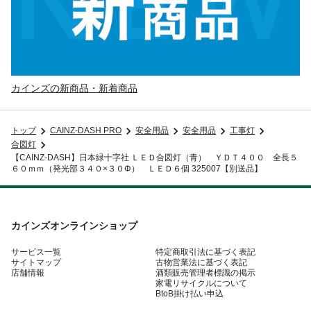
カインズの新商品・新着商品
トップ
CAINZ-DASH PRO
安全用品
安全用品
工事灯
合図灯
【CAINZ-DASH】日本緑十字社 ＬＥＤ合図灯（青） ＹＤＴ４００ 全長５
６０ｍｍ（発光部３４０×３０Φ） ＬＥＤ６個 325007【別送品】
カインズオンラインショップ
サービス一覧
特定商取引法に基づく表記
サイトマップ
古物営業法に基づく表記
店舗情報
酒類販売管理者標識の掲示
家電リサイクルについて
BtoB掛け払い申込