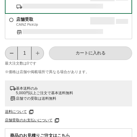
店舗受取
CAINZ PickUp
カートに入れる
最大注文数は
0
です
※価格は​店舗や​掲載場所で​異なる​場合が​あります。
基本送料のみ
5,000円以上ご注文で基本送料無料
店舗での受取は送料無料
送料について
店舗受取のお支払いについて
商品のお見積りご注文はこちら