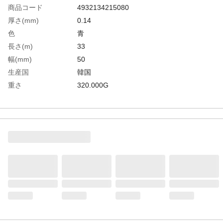
商品コード
4932134215080
厚さ(mm)
0.14
色
青
長さ(m)
33
幅(mm)
50
生産国
韓国
重さ
320.000G
材質1
基材：ポリ塩化ビニール
材質2
表面：PET
材質3
粘着剤：アクリル系
材質4
芯：ポリエチレン