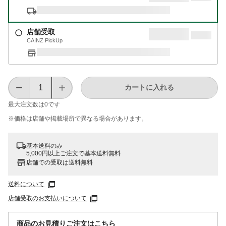
店舗受取
CAINZ PickUp
カートに入れる
最大注文数は
0
です
※価格は​店舗や​掲載場所で​異なる​場合が​あります。
基本送料のみ
5,000円以上ご注文で基本送料無料
店舗での受取は送料無料
送料について
店舗受取のお支払いについて
商品のお見積りご注文はこちら