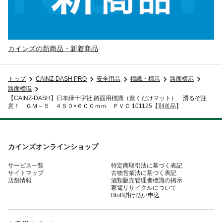
カインズの新商品・新着商品
トップ
CAINZ-DASH PRO
安全用品
標識・標示
路面標示
路面標識
【CAINZ-DASH】日本緑十字社 路面用標識（敷くだけマット） 滑るぞ注
意！ ＧＭ－５ ４５０×６００ｍｍ ＰＶＣ 101125【別送品】
カインズオンラインショップ
サービス一覧
特定商取引法に基づく表記
サイトマップ
古物営業法に基づく表記
店舗情報
酒類販売管理者標識の掲示
家電リサイクルについて
BtoB掛け払い申込