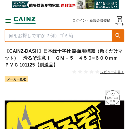
ログイン・新規会員登録
カート
【CAINZ-DASH】日本緑十字社 路面用標識（敷くだけマ
ット） 滑るぞ注意！ ＧＭ－５ ４５０×６００ｍｍ
ＰＶＣ 101125【別送品】
レビューを書く
メーカー直送