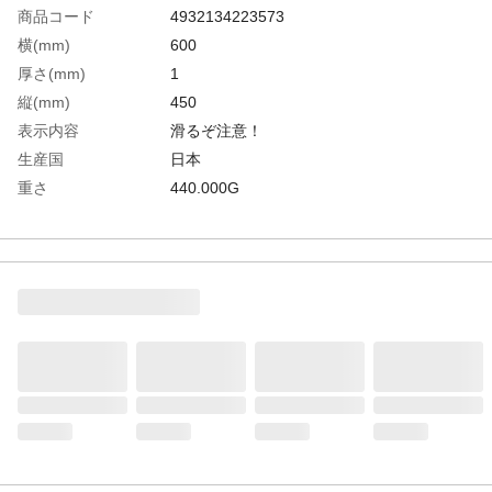
商品コード
4932134223573
横(mm)
600
厚さ(mm)
1
縦(mm)
450
表示内容
滑るぞ注意！
生産国
日本
重さ
440.000G
材質1
表面：ターポリン
材質2
裏面：ゴム