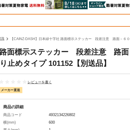
標識
【CAINZ-DASH】日本緑十字社 路面標示ステッカー 段差注意 路面－６
字社 路面標示ステッカー 段差注意 路
止めタイプ 101152【別送品】
レビューを書く
メーカー直送
商品の詳細
商品コード
4932134226802
横(mm)
600
厚さ(mm)
1