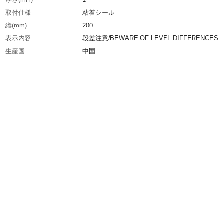
取付仕様
粘着シール
縦(mm)
200
表示内容
段差注意/BEWARE OF LEVEL DIFFERENCES
生産国
中国
重さ
96.000G
材質1
基材:PVC
材質2
表面:鉱物粒子
材質3
粘着剤:アクリル系