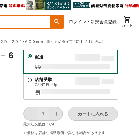
ログイン・新規会員登録
カート
０２Ｄ ２００×６００ｍｍ 滑り止めタイプ 101152【別送品】
面－６
配送
店舗受取
CAINZ PickUp
カートに入れる
最大注文数は
0
です
※価格は​店舗や​掲載場所で​異なる​場合が​あります。