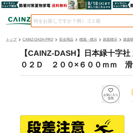
トップ
CAINZ-DASH PRO
安全用品
標識・標示
路面標示
路面
【CAINZ-DASH】日本緑十
０２Ｄ ２００×６００ｍｍ 滑り