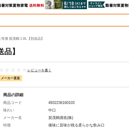
上等酒 賀茂鶴 1.8L【別送品】
別送品】
レビューを書く
メーカー直送
商品の詳細
商品コード
4932236160103
味わい
中口
メーカー名
賀茂鶴酒造(株)
特徴
後味に旨味が残る柔らかな飲み口