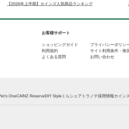
【2026年上半期】カインズ人気商品ランキング
お客様サポート
ショッピングガイド
プライバシーポリシ
利用規約
サイト利用条件・推
よくある質問
お問い合わせ
Pet’s One
CAINZ Reserve
DIY Style
くらシェア
トラノテ
採用情報
カインズ