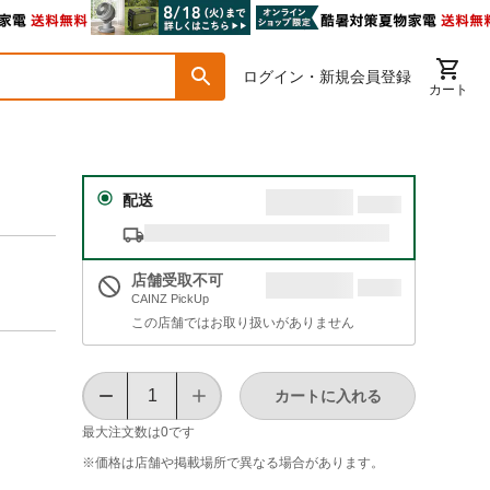
ログイン・新規会員登録
カート
配送
店舗受取不可
CAINZ PickUp
この店舗ではお取り扱いがありません
カートに入れる
最大注文数は
0
です
※価格は​店舗や​掲載場所で​異なる​場合が​あります。