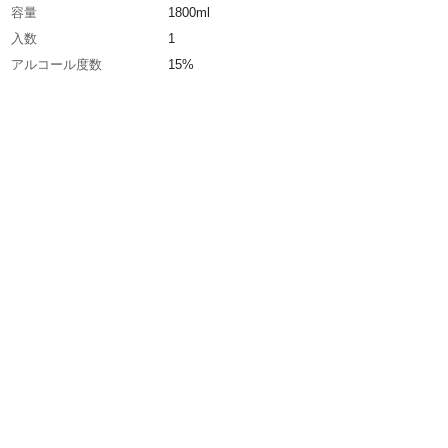
容量
1800ml
入数
1
アルコール度数
15%
種類
清酒
産地
広島県
生産国
日本
おすすめ料理
牡蠣のオイル漬け
容器の種類
瓶