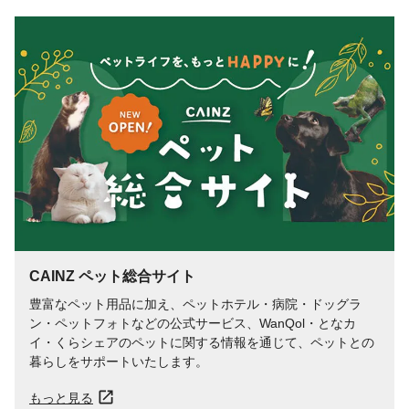
生産国
日本
賞味期間（日）
750
対象動物
小鳥全般
保存方法
直射日光、高温多湿をさけ涼しい場所に保
管してください。
CAINZ ペット総合サイト
豊富なペット用品に加え、ペットホテル・病院・ドッグラ
ン・ペットフォトなどの公式サービス、WanQol・となカ
イ・くらシェアのペットに関する情報を通じて、ペットとの
暮らしをサポートいたします。
もっと見る