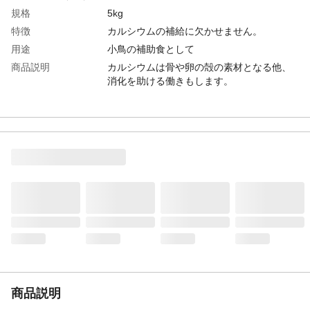
規格
5kg
特徴
カルシウムの補給に欠かせません。
用途
小鳥の補助食として
商品説明
カルシウムは骨や卵の殻の素材となる他、
消化を助ける働きもします。
重量（g）
5000
商品仕様
小鳥用補助食です。
原材料
ボレー粉
保証成分
水分5.0%以下、炭酸カルシウム87.0%以
上、その他8.0%以下
栄養成分表示
水分5.0%以下、炭酸カルシウム87.0%以
上、その他8.0%以下
与え方
主食に混ぜて与えるか、主食とは別の容器
に入れて与えてください。
使用方法
1日の主食の給与量の約5%を目安に、主食
に混ぜて与えるか、主食とは別の容器に入
れて与えてください。
商品説明
使用上の注意
本品はペットフードです。目的以外のご使
用はおやめください。