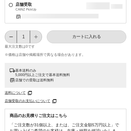
店舗受取
CAINZ PickUp
カートに入れる
最大注文数は
0
です
※価格は​店舗や​掲載場所で​異なる​場合が​あります。
基本送料のみ
5,000円以上ご注文で基本送料無料
店舗での受取は送料無料
送料について
店舗受取のお支払いについて
商品のお見積りご注文はこちら
「ご注文数が31個以上、または、ご注文金額5万円以上」で
お買い上げご希望のお客様は、在庫・納期を確認いたしま