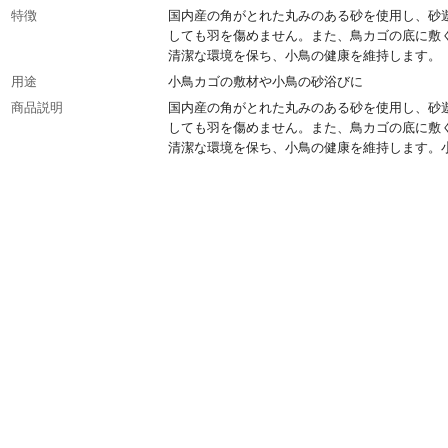
特徴
国内産の角がとれた丸みのある砂を使用し、砂
しても羽を傷めません。また、鳥カゴの底に敷
清潔な環境を保ち、小鳥の健康を維持します。
用途
小鳥カゴの敷材や小鳥の砂浴びに
商品説明
国内産の角がとれた丸みのある砂を使用し、砂
しても羽を傷めません。また、鳥カゴの底に敷
清潔な環境を保ち、小鳥の健康を維持します。
砂浴びに。
内容量
1.5kg
原材料
珪砂
使用方法
本品をケージの底に1～2cmくらいの高さまで
ください。汚れた部分をスコップ等で取り除い
さい。取り除いた分だけ新たに補充してくださ
浴び用の場合には、フン切り網を外し底に入れ
するか、別の容器に入れてください。
使用上の注意
本品はペット用品です。目的以外のご使用はお
ださい。砂浴び用として使用する場合は、砂が
ってもいい場所でおこなってください。
生産国
日本
重量
1.5kg