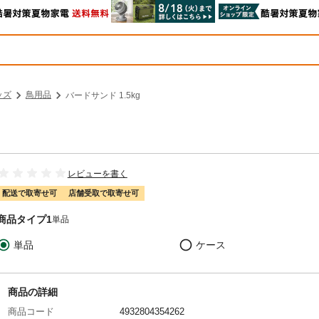
ッズ
鳥用品
バードサンド 1.5kg
レビューを書く
配送で取寄せ可
店舗受取で取寄せ可
商品タイプ1
単品
単品
ケース
商品の詳細
商品コード
4932804354262