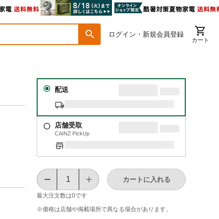
ログイン・新規会員登録
カート
配送
店舗受取
CAINZ PickUp
カートに入れる
最大注文数は
0
です
※価格は​店舗や​掲載場所で​異なる​場合が​あります。