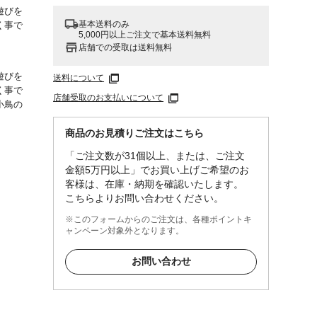
遊びを
基本送料のみ
く事で
5,000円以上ご注文で基本送料無料
店舗での受取は送料無料
遊びを
送料について
く事で
店舗受取のお支払いについて
小鳥の
商品のお見積りご注文はこちら
「ご注文数が31個以上、または、ご注文
金額5万円以上」でお買い上げご希望のお
入れて
客様は、在庫・納期を確認いたします。
てくだ
こちらよりお問い合わせください。
い。砂
て使用
※このフォームからのご注文は、各種ポイントキ
ャンペーン対象外となります。
やめく
お問い合わせ
飛び散