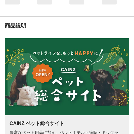
リス菌)、オリゴ糖、カルシウムが添加して
あります。
保証成分
水分11.4%以下、粗蛋白質10.1%以上、粗脂
肪3.1%以上、粗繊維10.0%以下、粗灰分
商品説明
4.4%以下、エネルギー359kcal/100g
栄養成分表示
水分11.4%以下、粗蛋白質10.1%以上、粗脂
肪3.1%以上、粗繊維10.0%以下、粗灰分
4.4%以下
代謝エネルギー
359kcal/100g
カロリー
359kcal/100g
与え方
1日の給与量は体重の約10%を目安とし、毎
日食べた分だけ補充、また、古いものや汚
れたものは新しいものと替えてください。
使用方法
エサを切らさないように十分注意してくだ
さい。
使用上の注意
本品はペットフードです。目的以外のご使
用はおやめください。季節や原料事情等に
より粒の大きさや形状、色合い、においな
CAINZ ペット総合サイト
どが異なる場合がございますが、品質には
問題ありません。本品は自然の農作物です
豊富なペット用品に加え、ペットホテル・病院・ドッグラ