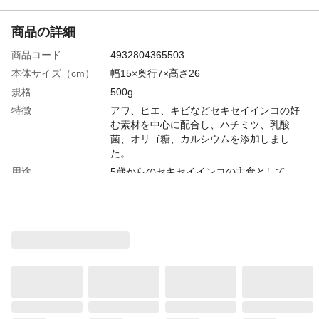
商品の詳細
商品コード
4932804365503
本体サイズ（cm）
幅15×奥行7×高さ26
規格
500g
特徴
アワ、ヒエ、キビなどセキセイインコの好
む素材を中心に配合し、ハチミツ、乳酸
菌、オリゴ糖、カルシウムを添加しまし
た。
用途
5歳からのセキセイインコの主食として
商品説明
嗜好性を損なわず、栄養のバランスを考え
た食事です。
重量（g）
500
商品仕様
5歳からのセキセイインコの健康を考えて作
られたフードです。
原材料
アワ(皮付き)、ヒエ(皮付き)、キビ(皮付
き)、カナリアシード(皮付き)、赤キビ(皮付
き)、アワ(皮むき)、ボレー粉(カキガラ)※ア
ワ(皮むき)には、ハチミツ、乳酸菌(フェカ