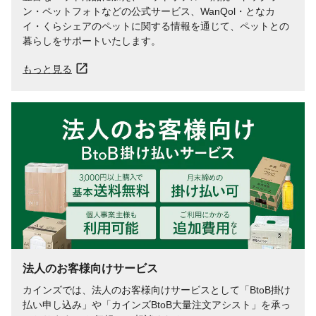
ので虫がつくことがあります。
ン・ペットフォトなどの公式サービス、WanQol・となカ
イ・くらシェアのペットに関する情報を通じて、ペットとの
生産国
日本
暮らしをサポートいたします。
賞味期間（日）
750
対象動物
セキセイインコ
もっと見る
保存方法
直射日光、高温多湿をさけ涼しい場所に保
管してください。
法人のお客様向けサービス
カインズでは、法人のお客様向けサービスとして「BtoB掛け
払い申し込み」や「カインズBtoB大量注文アシスト」を承っ