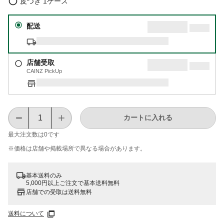
皮つき 1ケース
配送
店舗受取
CAINZ PickUp
カートに入れる
最大注文数は
0
です
※価格は​店舗や​掲載場所で​異なる​場合が​あります。
基本送料のみ
5,000円以上ご注文で基本送料無料
店舗での受取は送料無料
送料について