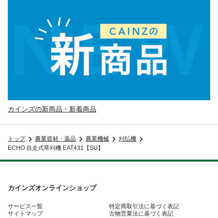
カインズの新商品・新着商品
トップ
農業資材・薬品
農業機械
刈払機
ECHO 自走式草刈機 EAT431【SU】
カインズオンラインショップ
サービス一覧
特定商取引法に基づく表記
サイトマップ
古物営業法に基づく表記