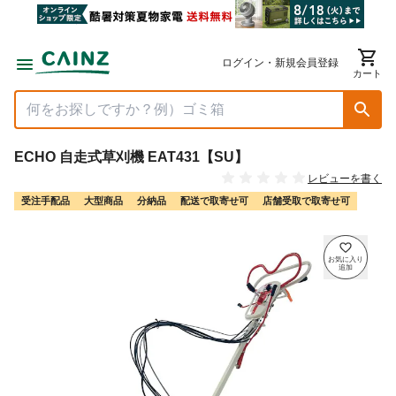
ログイン・新規会員登録
カート
ECHO 自走式草刈機 EAT431【SU】
レビューを書く
受注手配品
大型商品
分納品
配送で取寄せ可
店舗受取で取寄せ可