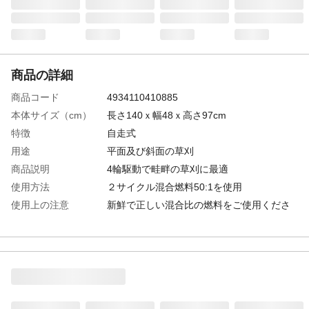
商品の詳細
商品コード
4934110410885
本体サイズ（cm）
長さ140ｘ幅48ｘ高さ97cm
特徴
自走式
用途
平面及び斜面の草刈
商品説明
4輪駆動で畦畔の草刈に最適
使用方法
２サイクル混合燃料50:1を使用
使用上の注意
新鮮で正しい混合比の燃料をご使用くださ
い
生産国
日本
エンジンやモーター
三菱 TLE48FD
形式
スパークプラグ等の
BPMR8Y
消耗品の名称・品番