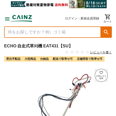
ログイン・新規会員登録
カート
ECHO 自走式草刈機 EAT431【SU】
レビューを書く
受注手配品
大型商品
分納品
配送で取寄せ可
店舗受取で取寄せ可