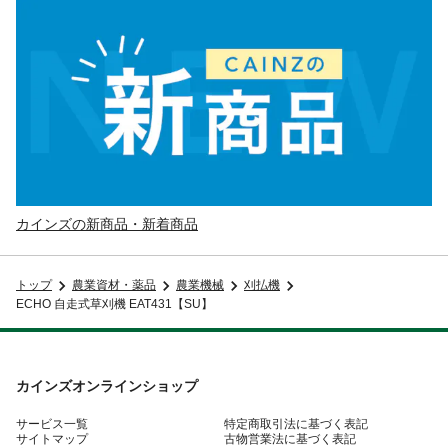
カインズの新商品・新着商品
トップ
農業資材・薬品
農業機械
刈払機
ECHO 自走式草刈機 EAT431【SU】
カインズオンラインショップ
サービス一覧
特定商取引法に基づく表記
サイトマップ
古物営業法に基づく表記