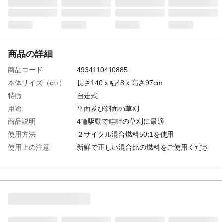
商品の詳細
商品コード
4934110410885
本体サイズ（cm）
長さ140ｘ幅48ｘ高さ97cm
特徴
自走式
用途
平面及び斜面の草刈
商品説明
4輪駆動で畦畔の草刈に最適
使用方法
２サイクル混合燃料50:1を使用
使用上の注意
新鮮で正しい混合比の燃料をご使用くださ
い
生産国
日本
エンジンやモーター
三菱 TLE48FD
形式
スパークプラグ等の
BPMR8Y
消耗品の名称・品番