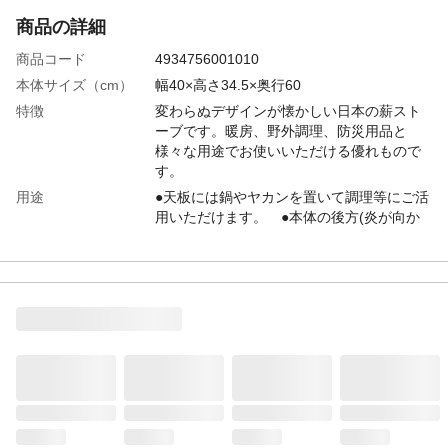
商品の詳細
商品コード
4934756001010
本体サイズ（cm）
幅40×高さ34.5×奥行60
特徴
変わらぬデザインが懐かしい日本の薪スト
ーブです。暖房、野外調理、防災用品と
様々な用途でお使いいただける優れもので
す。
用途
●天板には鍋やヤカンを置いて調理等にご活
用いただけます。 ●本体の後方(炎が向か
う方)に鍋や羽釜をセットできるので、効率
よく鍋や羽釜を加熱できます。 ●26cm、
28cm、30cmの羽釜をセットできます。
付属品／セット内容
※煙突は別売りです。弊社ハゼ折り煙突専
用
商品仕様
●材質:鉄 ●煙突径:φ106mm ●煙突位置:背
面 ●最大薪長さ:500mm ●最大熱出
力:4.2kW(MAX) ●暖房面積:10～15坪目安
使用方法
●ストーブ周りは、炉台・炉壁、ストーブ台
等で有効に断熱処理を行ってください。 ●