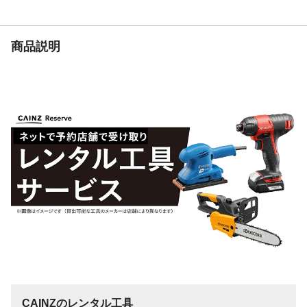
必ず煙突(別売)を取り付けてご使用くださ
い。 ●燃料は木質のみをご使用ください。
生産国
日本
商品説明
重量
5.9kg
CAINZのレンタル工具