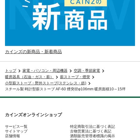
カインズの新商品・新着商品
トップ
家電・パソコン・周辺機器
空調・季節家電
暖房器具（石油・ガス・薪）
薪ストーブ・煙突
小型薪ストーブ・野外ストーブ(ステンレス・鉄)
スチール製 時計型薪ストーブ AF-60 煙突径φ106mm 暖房面積10～15坪
カインズオンラインショップ
サービス一覧
特定商取引法に基づく表記
サイトマップ
古物営業法に基づく表記
店舗情報
酒類販売管理者標識の掲示