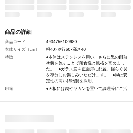
商品の詳細
商品コード
4934756100980
本体サイズ（cm）
幅40×奥行60×高さ40
特徴
●本体はステンレスを用い、さらに黒の耐熱
塗装を施すことで耐食性と風格を高めまし
た。 ●ガラス窓を正面扉に配置。揺らぐ炎
を存分にお楽しみいただけます。 ●脚は安
定性の高い鋳物製を採用。
用途
●天板には鍋やヤカンを置いて調理等にご活
用いただけます。 ●本体の後方(炎が向か
う方)に鍋や羽釜をセットできるので、効率
よく鍋や羽釜を加熱できます。 ●26cm、
28cm、30cmの羽釜をセットできます。
付属品／セット内容
※煙突は別売りです。弊社ハゼ折り煙突専
用