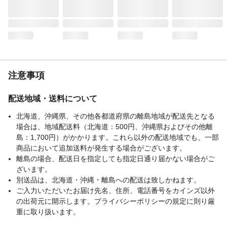
商品仕様
●材質:ステンレス(SUS430) ●煙突
径:φ106mm ●煙突位置:背面 ●最大薪長
さ:500mm ●最大熱出力:4.2kW(MAX) ●
暖房面積:10～15坪目安
使用方法
●ストーブ周りは、炉台・炉壁、ストーブ台
等で有効に断熱処理を行ってください。 ●
必ず煙突(別売)を取り付けてご使用くださ
注意事項
い。 ●燃料は木質のみをご使用ください。
生産国
日本
配送地域・送料について
重量
6.7kg
北海道、沖縄県、その他各都道府県の離島地域が配送先となる
場合は、地域配送料（北海道：500円、沖縄県およびその他離
島：1,700円）がかかります。これら以外の配送地域でも、一部
商品において追加送料が発生する場合がございます。
離島の場合、配送日を指定しても指定日通り届かない場合がご
ざいます。
別送品は、北海道・沖縄・離島への配送は致しかねます。
ご入力いただいたお届け先名、住所、電話番号をカインズ以外
の出荷元に開示します。プライバシーポリシーの規定に則り厳
重に取り扱います。