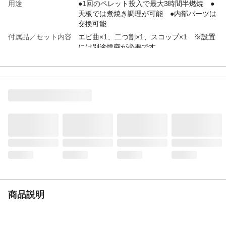
用途
●1回のペレット投入で最大3時間半燃焼 ●
天板では煮焼き調理が可能 ●内部パーツは
交換可能
付属品／セット内容
エビ曲×1、二つ割×1、スコップ×1 ※設置
には別途煙突が必要です
商品仕様
●煙突径120mm ●暖房面積15～20坪 ●ペ
レット容量3kg ●燃焼時間約1～1.5kg/h
使用方法
ペレットかごにペレット燃料を投入して使
用します。
生産国
日本
重量
18kg
商品説明