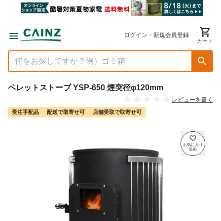
ログイン・新規会員登録
カート
ペレットストーブ YSP-650 煙突径φ120mm
レビューを書く
受注手配品
配送で取寄せ可
店舗受取で取寄せ可