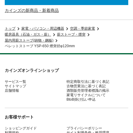
カインズの新商品・新着商品
トップ
家電・パソコン・周辺機器
空調・季節家電
暖房器具（石油・ガス・薪）
薪ストーブ・煙突
屋内用薪ストーブ(鋳物・鋼板)
ペレットストーブ YSP-650 煙突径φ120mm
カインズオンラインショップ
サービス一覧
特定商取引法に基づく表記
サイトマップ
古物営業法に基づく表記
店舗情報
酒類販売管理者標識の掲示
家電リサイクルについて
BtoB掛け払い申込
お客様サポート
ショッピングガイド
プライバシーポリシー
利用規約
サイト利用条件・推奨環境