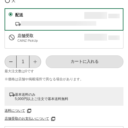
大
配送
店舗受取
CAINZ PickUp
カートに入れる
最大注文数は
0
です
※価格は​店舗や​掲載場所で​異なる​場合が​あります。
基本送料のみ
5,000円以上ご注文で基本送料無料
送料について
店舗受取のお支払いについて