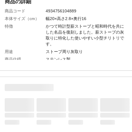
商品の詳細
商品コード
4934756104889
本体サイズ（cm）
幅20×高さ2.8×奥行16
特徴
かつて時計型薪ストーブと昭和時代を共に
した名品を復刻しました。薪ストーブの灰
取りに特化した使いやすい小型チリトリで
す。
用途
ストーブ周り灰取り
商品仕様
ステンレス製
使用方法
灰取り
生産国
日本
重量
0.2