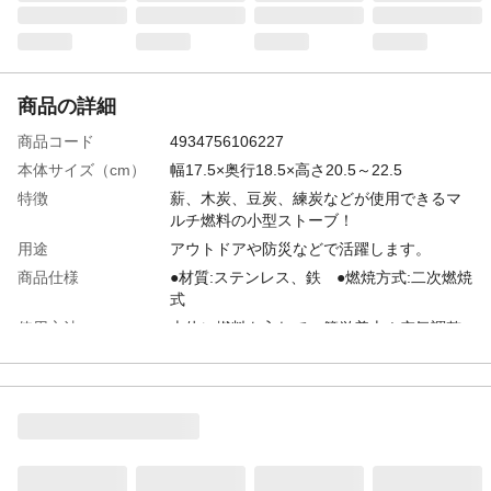
商品の詳細
商品コード
4934756106227
本体サイズ（cm）
幅17.5×奥行18.5×高さ20.5～22.5
特徴
薪、木炭、豆炭、練炭などが使用できるマ
ルチ燃料の小型ストーブ！
用途
アウトドアや防災などで活躍します。
商品仕様
●材質:ステンレス、鉄 ●燃焼方式:二次燃焼
式
使用方法
本体に燃料を入れて、簡単着火！空気調整
レバーで空気量を調節できます。
生産国
日本
重量
約1.4kg