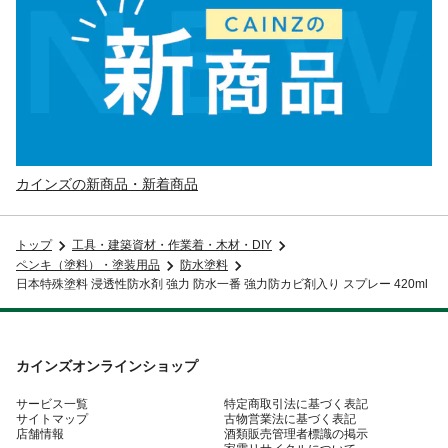
カインズの新商品・新着商品
トップ
工具・建築資材・作業着・木材・DIY
ペンキ（塗料）・塗装用品
防水塗料
日本特殊塗料 浸透性防水剤 強力 防水一番 強力防カビ剤入り スプレー 420ml
カインズオンラインショップ
サービス一覧
特定商取引法に基づく表記
サイトマップ
古物営業法に基づく表記
店舗情報
酒類販売管理者標識の掲示