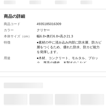
商品の詳細
商品コード
4935185016309
カラー
クリヤー
本体サイズ（cm）
幅6.8×奥行6.8×高さ21.3
特徴
●素材の中に浸み込み内部に防水層、防カビ
層をつくるため、優れた防水、防カビ能力
を発揮します。
用途
●木材、コンクリート、モルタル、ブロッ
ク、厚手の繊維、木製すのこなど
商品説明
●素材に浸透し、内部に撥水層を作ります。
●塗膜にはならないため、素材の風合い、持
ち味を生かしたまま、効果的な防水、防カ
ビ処理ができます。
内容量
420ml
入数
1個
商品仕様
浸透性防水材の為、床面の防水には不適