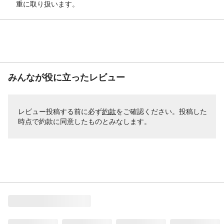
重に取り扱います。
使用可能な素材
木材、コンクリート、モルタル、ブロッ
ク、厚手の繊維、木製すのこ等
使用量の目安
タタミ1.3~2.6枚の広さ
重量
0.4kg
消防法分類
第2石油類/危険等級3
塗り面積
2~4平方メートル
みんなが役に立ったレビュー
保管上の注意
子どもの手の届かない所に保存し、誤飲誤
食をしないよう注意すること。残った塗料
はふたをし、直射日光を避けて保存するこ
レビュー投稿する前に必ず
約款
をご確認ください。投稿した
と。
時点で約款に同意したものとみなします。