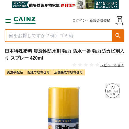
ログイン・新規会員登録
カート
日本特殊塗料 浸透性防水剤 強力 防水一番 強力防カビ剤入
り スプレー 420ml
レビューを書く
受注手配品
配送で取寄せ可
店舗受取で取寄せ可