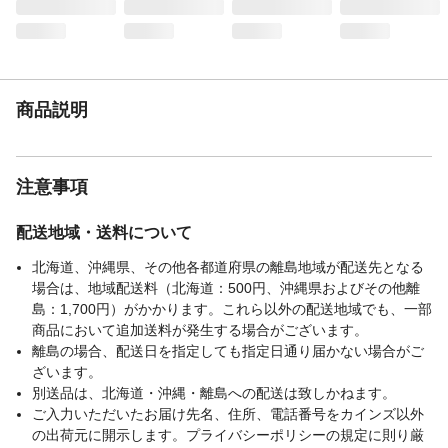
材質
本体/スチール
成分
合成樹脂(シリコーン)、有機溶剤、防カビ剤
使用方法
1、塗る面のゴミ、油分、さび、かび等を取
って下さい。2、使用するときは、容器のふ
たに手をそえて開け、塗料を底から十分に
商品説明
かきまぜて下さい。
使用上の注意
1、有機溶剤が含まれているので、塗装中、
乾燥中ともに換気をよくすること。2、火気
注意事項
のあるところでは塗らないこと。
種類
油性
配送地域・送料について
危険等級
2
生産国
日本
北海道、沖縄県、その他各都道府県の離島地域が配送先となる
場合は、地域配送料（北海道：500円、沖縄県およびその他離
製造元
日本特殊塗料
島：1,700円）がかかります。これら以外の配送地域でも、一部
販売元
ニットク商工株式会社
商品において追加送料が発生する場合がございます。
うすめる液
不可
離島の場合、配送日を指定しても指定日通り届かない場合がご
うすめ方
不可
ざいます。
液性
別送品は、北海道・沖縄・離島への配送は致しかねます。
油性
ご入力いただいたお届け先名、住所、電話番号をカインズ以外
乾燥時間
夏:6時間、冬:10時間
の出荷元に開示します。プライバシーポリシーの規定に則り厳
光沢
ツヤなし