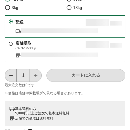
3kg
13kg
配送
店舗受取
CAINZ PickUp
カートに入れる
最大注文数は
0
です
※価格は​店舗や​掲載場所で​異なる​場合が​あります。
基本送料のみ
5,000円以上ご注文で基本送料無料
店舗での受取は送料無料