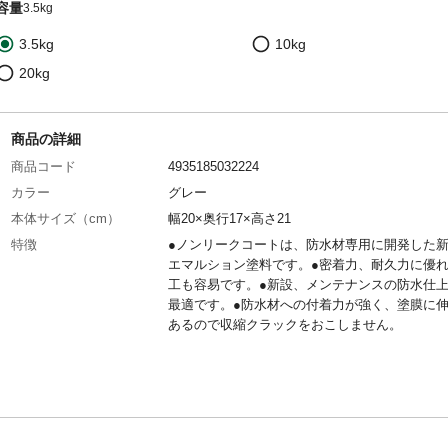
容量
3.5kg
3.5kg
10kg
20kg
商品の詳細
商品コード
4935185032224
カラー
グレー
本体サイズ（cm）
幅20×奥行17×高さ21
特徴
●ノンリークコートは、防水材専用に開発した
エマルション塗料です。●密着力、耐久力に優
工も容易です。●新設、メンテナンスの防水仕
最適です。●防水材への付着力が強く、塗膜に
あるので収縮クラックをおこしません。
用途
●加硫ゴム系シート防水材●アスファルトシート
材●砂付ルーフィング材●FRP防水
商品説明
●水性塗料なので臭気もわずかです。
内容量
3.5kg