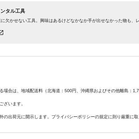
販売元
ニットク商工株式会社
レンタル工具
うすめる液
水
うすめ方
水(目安:約5%以内)
業に欠かせない工具。興味はあるけどなかなか手が出せなかった物も、
液性
水性
乾燥時間
12~24時間
光沢
ツヤなし
使用可能な素材
加硫ゴム系シート防水材、アスファルトシート
材、砂付きルーフィング材、FRP防水材
使用量の目安
タタミ3.3~4.6枚の広さ
重量
3.9kg
消防法分類
なし
場合は、地域配送料（北海道：500円、沖縄県およびその他離島：1,
塗り面積
5~7平方メートル
保管上の注意
子どもの手の届かない所に保存し誤飲・誤食を
ございます。
よう注意すること。残った塗料はフタをし、直
や5℃以下の場所を避けて保存すること。
外の出荷元に開示します。プライバシーポリシーの規定に則り厳重に取