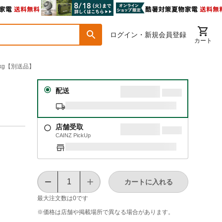
ログイン・新規会員登録
カート
kg【別送品】
配送
店舗受取
CAINZ PickUp
カートに入れる
最大注文数は
0
です
※価格は​店舗や​掲載場所で​異なる​場合が​あります。