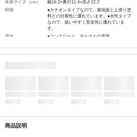
本体サイズ（cm）
幅16.2×奥行11.4×高さ22.2
特徴
●カチオンタイプなので、素地面と上塗り塗
料との付着性に優れています。●水性タイプ
なので、扱いやすく安全性に優れていま
す。
用途
●コンクリート、モルタルの床面
商品説明
●水性ユータックSiの下塗りとしてご使用く
ださい。
内容量
2kg
入数
1個
材質
本体/プラ
成分
特殊変性アクリルエマルジョン、水
使用方法
1、塗る面のゴミ、ほこり、油分を取り除
き、素地を充分乾燥させて下さい。2、古い
塗膜がある場合は、皮スキ、ワイヤーブラ
シ、サンドペーパーを使用して剥がしてく
ださい。
使用上の注意
1、使用前に攪拌すること。2、5℃以下では
商品説明
使用しないこと。3、降雨降雪が予想される
ときは塗装しないこと。