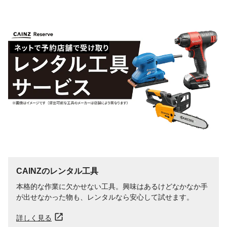
種類
水性
危険等級
なし
生産国
日本
製造元
日本特殊塗料
販売元
ニットク商工株式会社
うすめる液
不可
うすめ方
不可
液性
水性
乾燥時間
1~4時間
光沢
ツヤなし
使用可能な素材
コンクリート、モルタルの床面
使用量の目安
タタミ10.6~13.3枚の広さ
重量
2.1kg
CAINZのレンタル工具
消防法分類
なし
本格的な作業に欠かせない工具。興味はあるけどなかなか手
塗り面積
16~20平方メートル
が出せなかった物も、レンタルなら安心して試せます。
保管上の注意
子どもの手の届かない所に保存し誤飲・誤
食をしないよう注意すること。残った塗料
詳しく見る
はフタをし、直射日光や5℃以下の場所を避