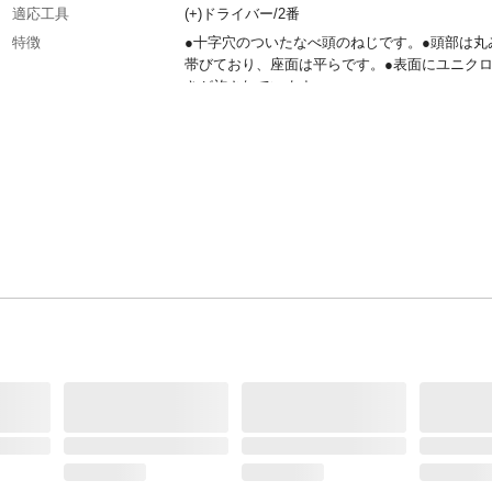
適応工具
(+)ドライバー/2番
特徴
●十字穴のついたなべ頭のねじです。●頭部は丸
帯びており、座面は平らです。●表面にユニク
きが施されています。
用途
小さな部品の締結に使用します。
生産国
日本国
入数
50個入り
材質
鉄
表面加工
ユニクロ
ねじ山規格
メートル:並目
ピッチ
0.8mm
形状（頭の形）
十字穴付なべ頭
重量
3.5g