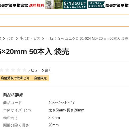
物
ねじ
小ねじ・ビス
小ねじ なべ ユニクロ 61-024 M5×20mm 50本入 袋売
5×20mm 50本入 袋売
レビューを書く
店舗受取で取寄せ可
店舗限定
商品の詳細
商品コード
4935646510247
本体サイズ（cm）
太さ5mm×長さ20mm
頭の高さ
3.3mm
頭部分除く長さ
20mm