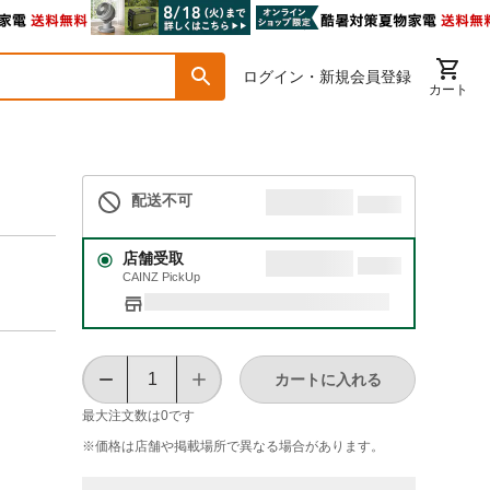
ログイン・新規会員登録
カート
配送不可
店舗受取
CAINZ PickUp
カートに入れる
最大注文数は
0
です
※価格は​店舗や​掲載場所で​異なる​場合が​あります。