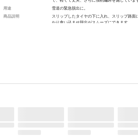
で、軽くて丈夫、さらに強靭編みを施していま
用途
雪道の緊急脱出に。
商品説明
スリップしたタイヤの下に入れ、スリップ路面
かり食い込ませ脱出がスムーズにできます。