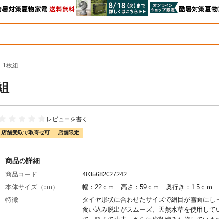
 1枚組
組
レビューを書く
店舗受取で取寄せ可
店舗限定
商品の詳細
商品コード
4935682027242
本体サイズ（cm）
幅：22ｃｍ 高さ：59ｃｍ 奥行き：1.5ｃｍ
特徴
タイヤ形状に合わせたサイズで網目が雪面にし
食い込み脱出がスムーズ。天然水草を使用して