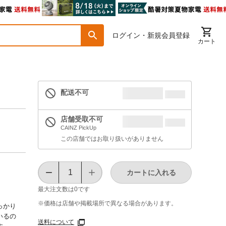
ログイン・新規会員登録
カート
配送不可
店舗受取不可
CAINZ PickUp
この店舗ではお取り扱いがありません
カートに入れる
最大注文数は
0
です
※価格は​店舗や​掲載場所で​異なる​場合が​あります。
っかり
いるの
送料について