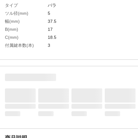
タイプ
バラ
ツル径(mm)
5
幅(mm)
37.5
B(mm)
17
C(mm)
18.5
付属鍵本数(本)
3
生産国
中国
重さ
93.000G
材質1
本体：真鍮（ムク、樹脂カバー付）●ツル・
鍵：真鍮
商品説明