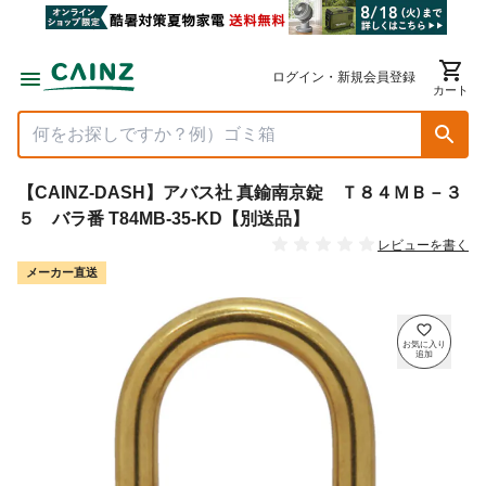
ログイン・新規会員登録
カート
【CAINZ-DASH】アバス社 真鍮南京錠 Ｔ８４ＭＢ－３
５ バラ番 T84MB-35-KD【別送品】
レビューを書く
メーカー直送