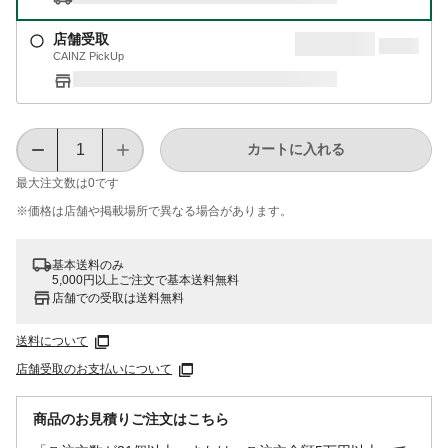
店舗受取
CAINZ PickUp
カートに入れる
最大注文数は
0
です
※価格は​店舗や​掲載場所で​異なる​場合が​あります。
基本送料のみ
5,000円以上ご注文で基本送料無料
店舗での受取は送料無料
送料について
店舗受取のお支払いについて
商品のお見積りご注文はこちら