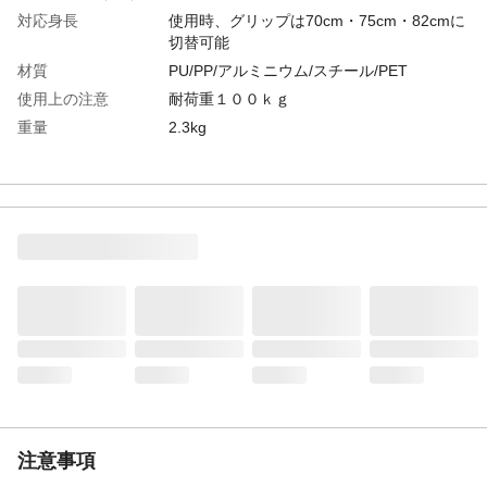
対応身長
使用時、グリップは70cm・75cm・82cmに
切替可能
材質
PU/PP/アルミニウム/スチール/PET
使用上の注意
耐荷重１００ｋｇ
重量
2.3kg
目安となる年齢（2歳
6歳以上
以上）
注意事項