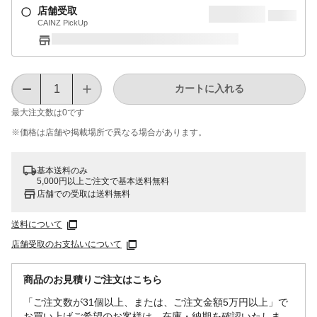
店舗受取
CAINZ PickUp
カートに入れる
最大注文数は
0
です
※価格は​店舗や​掲載場所で​異なる​場合が​あります。
基本送料のみ
5,000円以上ご注文で基本送料無料
店舗での受取は送料無料
送料について
店舗受取のお支払いについて
商品のお見積りご注文はこちら
「ご注文数が31個以上、または、ご注文金額5万円以上」で
お買い上げご希望のお客様は、在庫・納期を確認いたしま