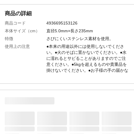
商品の詳細
商品コード
4936695153126
本体サイズ（cm）
直径5.0mm×長さ235mm
特徴
さびにくいステンレス素材を使用。
使用上の注意
●本来の用途以外には使用しないでくださ
い。●火のそばに置かないでください。●水
に濡れるとサビることがありますのでご注
意ください。●5kgを超えるものや貴重品を
掛けないでください。●お子様の手の届かな
い場所に保管してください。
材質
ステンレス
耐荷重
5kg
生産国
中国