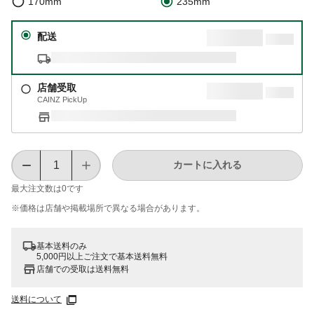
170mm
235mm
配送
店舗受取
CAINZ PickUp
カートに入れる
最大注文数は
0
です
※価格は​店舗や​掲載場所で​異なる​場合が​あります。
基本送料のみ
5,000円以上ご注文で基本送料無料
店舗での受取は送料無料
送料について