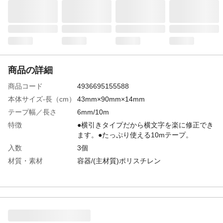
商品の詳細
商品コード
4936695155588
本体サイズ-長（cm）
43mm×90mm×14mm
テープ幅／長さ
6mm/10m
特徴
●横引きタイプだから横文字を楽に修正でき
ます。●たっぷり使える10mテープ。
入数
3個
材質・素材
容器/(主材質)ポリスチレン
使用方法
先端部を90℃から45℃くらいの角度で修正
箇所にしっかりと押し当て、そのままゆっ
くりと横に引くと修正できます。
使用上の注意
●修正するときはゆっくりと修正してくださ
い。力を入れて引くとテープが切れること