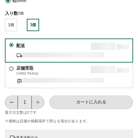
幅6mm
入り数
3個
1個
3個
配送
店舗受取
CAINZ PickUp
カートに入れる
最大注文数は
0
です
※価格は​店舗や​掲載場所で​異なる​場合が​あります。
基本送料のみ