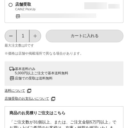
店舗受取
CAINZ PickUp
カートに入れる
最大注文数は
0
です
※価格は​店舗や​掲載場所で​異なる​場合が​あります。
基本送料のみ
5,000円以上ご注文で基本送料無料
店舗での受取は送料無料
送料について
店舗受取のお支払いについて
商品のお見積りご注文はこちら
「ご注文数が31個以上、または、ご注文金額5万円以上」で
お買い上げご希望のお客様は、在庫・納期を確認いたしま