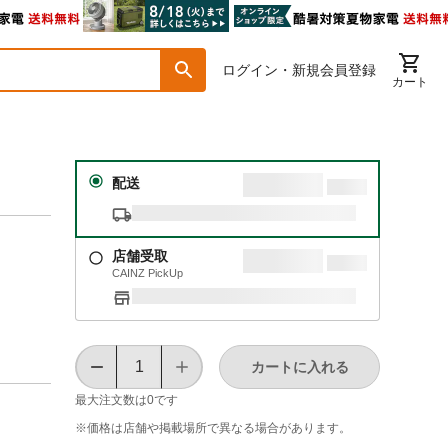
ログイン・新規会員登録
カート
配送
店舗受取
CAINZ PickUp
カートに入れる
最大注文数は
0
です
※価格は​店舗や​掲載場所で​異なる​場合が​あります。