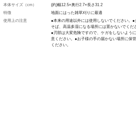
本体サイズ（cm）
(約)幅12.5×奥行2.7×長さ31.2
特徴
地面にはった雑草刈りに最適
使用上の注意
●本来の用途以外には使用しないでください。●
そば、高温多湿になる場所には置かないでくだ
●刃部は大変危険ですので、ケガをしないよう
意ください。●お子様の手の届かない場所に保
ください。
商品仕様
刃部:(約)縦3.7cm×横12.5cm
材質・素材
全鋼
お手入れ方法
使用後は、汚れや水分をよく拭き取り、刃部に
してください。
生産国
中国
重量
(約)124.2g
刃渡り
(約)10cm