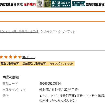
テンレール用・鴨居用・その他)
カインズ ハンガーフック
3レビュー
配送で取寄せ可
店舗受取で取寄せ可
カインズオリジナル
商品の詳細
商品コード
4936695293754
本体サイズ（cm）
幅5×高さ6.6×長さ22(使用時)
特徴
●ネジ・クギ・接着剤不要●窓枠・ドア枠・鴨居
の木枠にかんたん取り付け