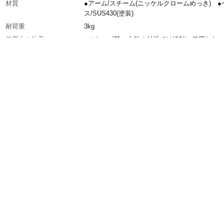
材質
●アーム/スチーム(ニッケルクロームめっき) ●
ス/SUS430(塗装)
耐荷重
3kg
使用上の注意
●ストーブ等、火気の付近では絶対に使用しな
ださい。●小さなお子様のいる部屋では使用し
ください。また、ベビーベッドの上や寝床の上
使用しないでください。●ズレ防止などの小さ
はお子様が口に入れないようにご注意ください
生産国
日本
取付可能範囲
●窓枠、ドア枠、鴨居、棚等の木部●ツメをかけ
分の奥行は6mm以上必要です。●取り付けられ
の厚みは2～4.5cmです。