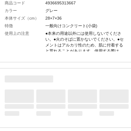
商品コード
4936695313667
カラー
グレー
本体サイズ（cm）
28×7×36
特徴
一般向けコンクリート(小袋)
使用上の注意
●本来の用途以外には使用しないでくださ
い。●火のそばに置かないでください。●セ
メントはアルカリ性のため、肌に付着する
と荒れることがあります。使用する際は、
ゴム手袋や保護メガネ、マスクなどを必ず
着用してください。
材質
セメント
生産国
日本
重量
10kg